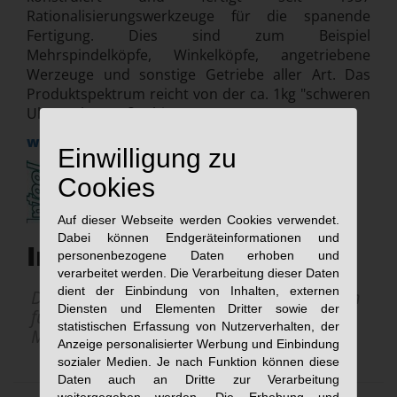
Rationalisierungswerkzeuge für die spanende
Fertigung. Dies sind zum Beispiel
Mehrspindelköpfe, Winkelköpfe, angetriebene
Werzeuge und sonstige Getriebe aller Art. Das
Produktspektrum reicht von der ca. 1kg "schweren
Uhrmachergröße" bis zu 5 Tonnen.
www.romai.de
Einwilligung zu
Cookies
Auf dieser Webseite werden Cookies verwendet.
Dabei können Endgeräteinformationen und
Intool AG, Schweiz
personenbezogene Daten erhoben und
verarbeitet werden. Die Verarbeitung dieser Daten
dient der Einbindung von Inhalten, externen
Die Intool AG ist ein Handelsunternehmen
Diensten und Elementen Dritter sowie der
für Produkte der Fertigungs- und
statistischen Erfassung von Nutzerverhalten, der
Montagetechnik
Anzeige personalisierter Werbung und Einbindung
sozialer Medien. Je nach Funktion können diese
Daten auch an Dritte zur Verarbeitung
weitergegeben werden. Die Erhebung und