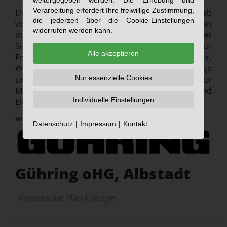
Verarbeitung erfordert Ihre freiwillige Zustimmung,
Die Intool AG konzentriert sich auf den Vertrieb
die jederzeit über die Cookie-Einstellungen
von beratungsbedürftigen Produkten an
widerrufen werden kann.
industrielle und gewerbliche Kunden in der
Schweiz und im Fürstentum Liechtenstein. Zur
Alle akzeptieren
Fertigungstechnik gehören Werkzeughalter,
Werkstückspannmittel, Zerspanungswerkzeuge
Nur essenzielle Cookies
und Werkzeugmaschinenzubehör, zur
Montagetechnik vor allem Druckluft- und
Individuelle Einstellungen
Elektrowerkzeuge.
www.intool.ch
Datenschutz
Impressum
Kontakt
Gühring oHG, Albstadt
Innovative Werkzeuge