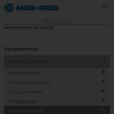
Navig
ein-/
PRODUKTE
Gewindeeinheit Typ G20/50
Komponenten
Bearbeitungseinheiten
Spindeleinheiten
Pinolenbohreinheiten
Planzugeinheiten
Fräsaggregate
Gewindeeinheiten