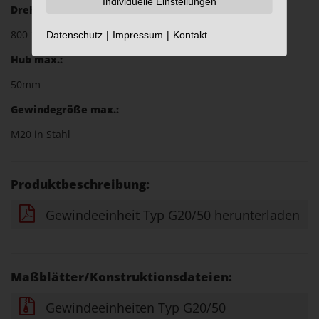
Individuelle Einstellungen
Drehzahl max.:
800 1/min.
Datenschutz
Impressum
Kontakt
Hub max.:
50mm
Gewindegröße max.:
M20 in Stahl
Produktbeschreibung:
Gewindeeinheit Typ G20/50 herunterladen
Maßblätter/Konstruktionsdateien:
Gewindeeinheiten Typ G20/50