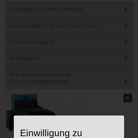
Schnellwechsel-Drehstahlhalter
Spezialartikel für Nutenfräsmaschinen
Plattenwendegerät
Multizylinder
Gebrauchtmaschinen und
Gebrauchtkomponenten
Einwilligung zu