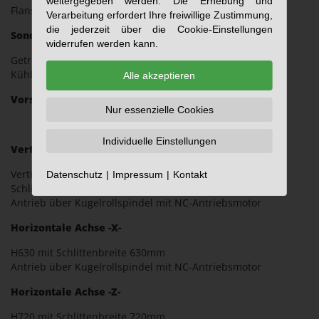
weitergegeben werden. Die Erhebung und
Flanschaufnahme
Verarbeitung erfordert Ihre freiwillige Zustimmung,
die jederzeit über die Cookie-Einstellungen
Sonderausf.:
widerrufen werden kann.
Getriebe, automatische Werkzeugspanner, innere
Kühlmittelzufuhr
Alle akzeptieren
Vorschubachsen
Nur essenzielle Cookies
Individuelle Einstellungen
Vertikale Achse -Y-
Vertikalständer mit integrierter Schlittenführung,
Datenschutz
Impressum
Kontakt
Schlittenbreite etwa 630mm
Antrieb über Kugelrollspindel mit NC-Antriebsmotor
Horizontale Achse -X-
H630 mit Schlittenbreite 630mm
Antrieb über Kugelrollspindel mit NC-Antriebsmotor
Horizontale Achse -Z-
H720 mit Schlittenbreite 720mm