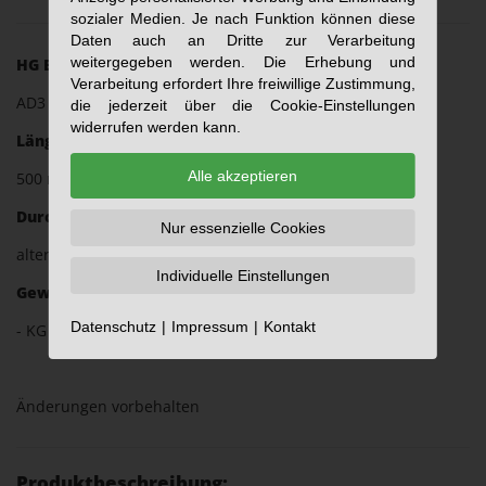
sozialer Medien. Je nach Funktion können diese
Daten auch an Dritte zur Verarbeitung
weitergegeben werden. Die Erhebung und
HG Einlege-Prismagröße:
Verarbeitung erfordert Ihre freiwillige Zustimmung,
AD3
die jederzeit über die Cookie-Einstellungen
widerrufen werden kann.
Länge:
Alle akzeptieren
500 mm
Durchmesser:
Nur essenzielle Cookies
alternativ 40 mm oder 50 mm
Individuelle Einstellungen
Gewicht (ca.):
Datenschutz
Impressum
Kontakt
- KG
Änderungen vorbehalten
Produktbeschreibung: