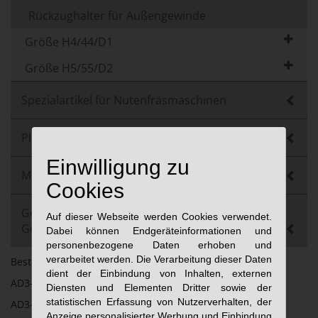
Rückzughalter für Außengewinde
Größe H4/44/D1
Größe H5/55/D2
Spezialartikel für Nutenfräsmaschinen
Plattenwendegerät
Einwilligung zu
Multizylinder
Cookies
Gebrauchtmaschinen und
Auf dieser Webseite werden Cookies verwendet.
Gebrauchtkomponenten
Dabei können Endgeräteinformationen und
personenbezogene Daten erhoben und
verarbeitet werden. Die Verarbeitung dieser Daten
Bestellbezeichnung:
dient der Einbindung von Inhalten, externen
AD3-40-500
Diensten und Elementen Dritter sowie der
statistischen Erfassung von Nutzerverhalten, der
AD3-50-500
Anzeige personalisierter Werbung und Einbindung