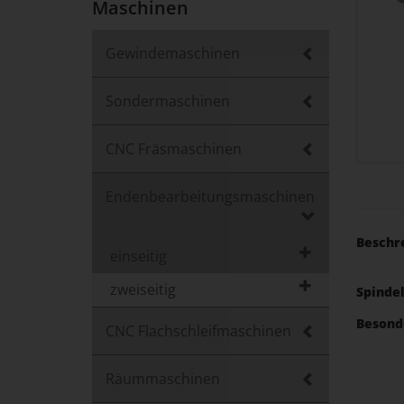
Maschinen
Gewindemaschinen
Sondermaschinen
CNC Fräsmaschinen
Endenbearbeitungsmaschinen
Beschr
einseitig
zweiseitig
Spinde
Besond
CNC Flachschleifmaschinen
Räummaschinen