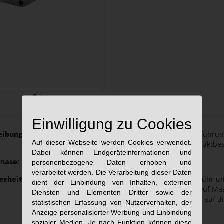
Einwilligung zu Cookies
eibung:
Es stehen 4 Antriebsausführun
Auf dieser Webseite werden Cookies verwendet.
den Downloads der Produktbe
Dabei können Endgeräteinformationen und
lnase:
HSK-A Gr.100
personenbezogene Daten erhoben und
verarbeitet werden. Die Verarbeitung dieser Daten
erheiten:
Für innere Kühlmittelzufuhr un
dient der Einbindung von Inhalten, externen
Patronen-Dimensionen auf Ma
Diensten und Elementen Dritter sowie der
Spindellagerung speziell auf 
statistischen Erfassung von Nutzerverhalten, der
ausgelegt.
Anzeige personalisierter Werbung und Einbindung
sozialer Medien. Je nach Funktion können diese