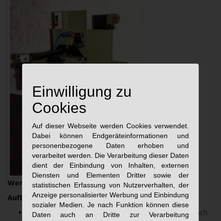
Einwilligung zu
Cookies
Auf dieser Webseite werden Cookies verwendet.
Dabei können Endgeräteinformationen und
personenbezogene Daten erhoben und
verarbeitet werden. Die Verarbeitung dieser Daten
dient der Einbindung von Inhalten, externen
Diensten und Elementen Dritter sowie der
Werkstücke:
Rohre bzw. Stangen
statistischen Erfassung von Nutzerverhalten, der
Anzeige personalisierter Werbung und Einbindung
Aufbau:
sozialer Medien. Je nach Funktion können diese
Gewindebohreinheit Typ GE-16/2 oder GE-22/2 je nach
Daten auch an Dritte zur Verarbeitung