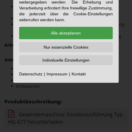
Leistungsbedarf.
weitergegeben werden. Die Erhebung und
Sonderspindel und Auslösemechanik für
Verarbeitung erfordert Ihre freiwillige Zustimmung,
Außengewindeschneidkopf, Eilgangeinrichtung
die jederzeit über die Cookie-Einstellungen
Pneumatisch betätigter Zentrierspannstock
widerrufen werden kann.
Unterbau mit Kühlmittelanlage und Schutzverkleidung
nach UVV
Alle akzeptieren
Komplette elektrische- und pneumatische Steuerung
Arbeitsablauf:
Werkstückwechsel manuell
Nur essenzielle Cookies
Automatischer Ablauf für:
Individuelle Einstellungen
Werkstück spannen
steigungsgenaues Gewindeschneiden
Datenschutz
Impressum
Kontakt
selbsttätiges Öffnen des Kopfes und Eilgang zurück
Entspannen
Produktbeschreibung:
Gewindemaschine Sonderausführung Typ
HG-677 herunterladen